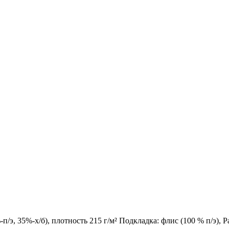
э, 35%-х/б), плотность 215 г/м² Подкладка: флис (100 % п/э), Р