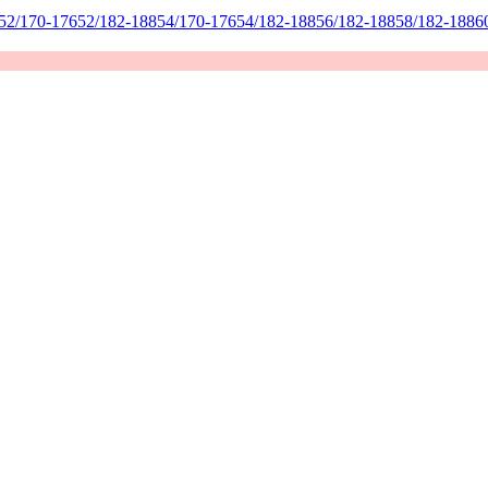
52/170-176
52/182-188
54/170-176
54/182-188
56/182-188
58/182-188
6